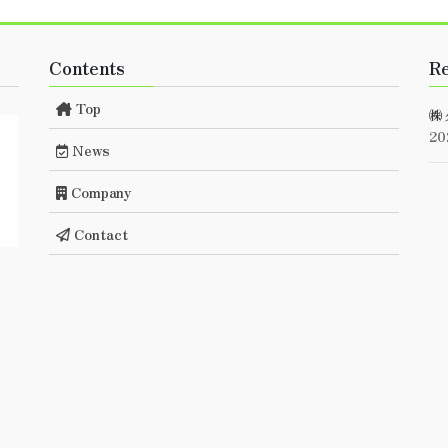
Contents
Re
Top
㈱
2
News
Company
Contact