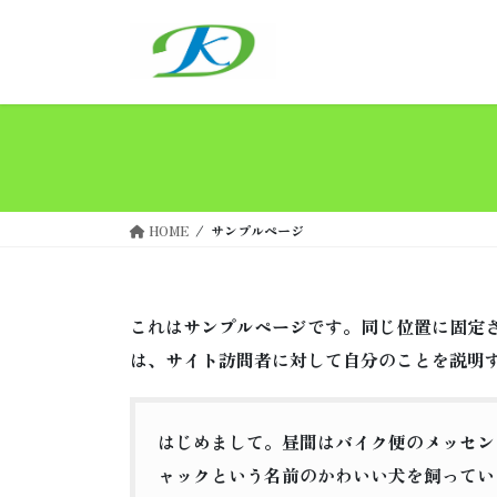
コ
ナ
ン
ビ
テ
ゲ
ン
ー
ツ
シ
へ
ョ
ス
ン
キ
に
ッ
移
HOME
サンプルページ
プ
動
これはサンプルページです。同じ位置に固定さ
は、サイト訪問者に対して自分のことを説明
はじめまして。昼間はバイク便のメッセン
ャックという名前のかわいい犬を飼ってい